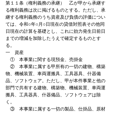
第１１条（権利義務の承継） 乙が甲から承継す
る権利義務は次に掲げるものとする。ただし、承
継する権利義務のうち資産及び負債の評価につい
ては、令和○年○月○日現在の貸借対照表その他同
日現在の計算を基礎とし、これに効力発生日前日
までの増減を加除したうえで確定するものとす
る。
一 資産
① 本事業に関する現預金、売掛金
② 本事業に属する甲所有の一切の建物、構築
物、機械装置、車両運搬具、工具器具、什器備
品、ソフトウェア。ただし、甲が本件事業と他の
部門で共有する建物、構築物、機械装置、車両運
搬具、工具器具、什器備品、ソフトウェアは除
く。
③ 本事業に属する一切の製品、仕掛品、原材