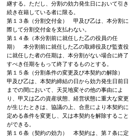
継する。ただし、分割の効力発生日において引き
続き在籍している者に限る。
第１３条（分割交付金） 甲及び乙は、本分割に
際して分割交付金を支払わない。
第１４条（本分割前に就任した乙の役員の任
期） 本分割前に就任した乙の取締役及び監査役
に就任した者の任期は、本分割がない場合に終了
すべき任期をもって終了するものとする。
第１５条（分割条件の変更及び本契約の解除）
甲及び乙は、本契約締結の日から効力発生日前日
までの間において、天災地変その他の事由によ
り、甲又は乙の資産状態、経営状態に重大な変更
が生じたときは、協議の上、合意により本契約に
定める条件を変更し、又は本契約を解除すること
ができる。
第１６条（契約の効力） 本契約は、第７条に定