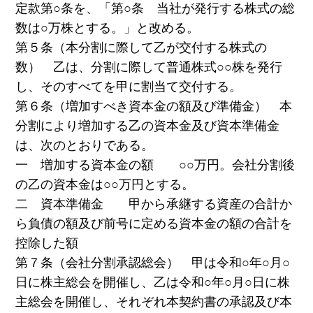
定款第○条を、「第○条 当社が発行する株式の総
数は○万株とする。」と改める。
第５条（本分割に際して乙が交付する株式の
数） 乙は、分割に際して普通株式○○株を発行
し、そのすべてを甲に割当て交付する。
第６条（増加すべき資本金の額及び準備金） 本
分割により増加する乙の資本金及び資本準備金
は、次のとおりである。
一 増加する資本金の額 ○○万円。会社分割後
の乙の資本金は○○万円とする。
二 資本準備金 甲から承継する資産の合計か
ら負債の額及び前号に定める資本金の額の合計を
控除した額
第７条（会社分割承認総会） 甲は令和○年○月○
日に株主総会を開催し、乙は令和○年○月○日に株
主総会を開催し、それぞれ本契約書の承認及び本