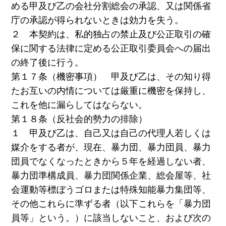
める甲及び乙の会社分割総会の承認、又は関係省
庁の承認が得られないときは効力を失う。
２ 本契約は、私的独占の禁止及び公正取引の確
保に関する法律に定める公正取引委員会への届出
の終了後に行う。
第１７条（機密事項） 甲及び乙は、その知り得
たお互いの内情については厳重に機密を保持し、
これを他に漏らしてはならない。
第１８条（反社会的勢力の排除）
１ 甲及び乙は、自己又は自己の代理人若しくは
媒介をする者が、現在、暴力団、暴力団員、暴力
団員でなくなったときから５年を経過しない者、
暴力団準構成員、暴力団関係企業、総会屋等、社
会運動等標ぼうゴロまたは特殊知能暴力集団等、
その他これらに準ずる者（以下これらを「暴力団
員等」という。）に該当しないこと、および次の