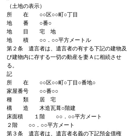
（土地の表示）
所 在 ○○区○○町○丁目
地 番 ○番○
地 目 宅 地
地 積 ○○．○○平方メートル
第２条 遺言者は、遺言者の有する下記の建物及
び建物内に存する一切の動産を妻Ａに相続させ
る。
記
所 在 ○○区○○町○丁目○番地○
家屋番号 ○○番○○
種 類 居 宅
構 造 木造瓦葺○階建
床面積 １階 ○○．○○平方メート
２階 ○○．○○平方メート
第３条 遺言者は、遺言者名義の下記預金債権