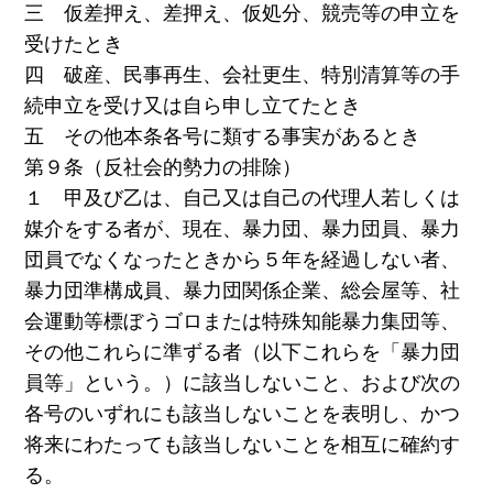
三 仮差押え、差押え、仮処分、競売等の申立を
受けたとき
四 破産、民事再生、会社更生、特別清算等の手
続申立を受け又は自ら申し立てたとき
五 その他本条各号に類する事実があるとき
第９条（反社会的勢力の排除）
１ 甲及び乙は、自己又は自己の代理人若しくは
媒介をする者が、現在、暴力団、暴力団員、暴力
団員でなくなったときから５年を経過しない者、
暴力団準構成員、暴力団関係企業、総会屋等、社
会運動等標ぼうゴロまたは特殊知能暴力集団等、
その他これらに準ずる者（以下これらを「暴力団
員等」という。）に該当しないこと、および次の
各号のいずれにも該当しないことを表明し、かつ
将来にわたっても該当しないことを相互に確約す
る。