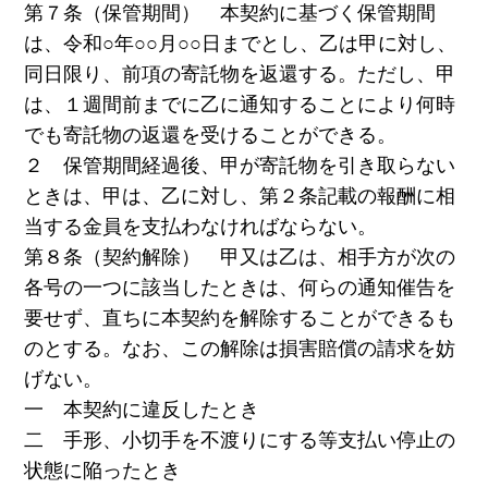
第７条（保管期間） 本契約に基づく保管期間
は、令和○年○○月○○日までとし、乙は甲に対し、
同日限り、前項の寄託物を返還する。ただし、甲
は、１週間前までに乙に通知することにより何時
でも寄託物の返還を受けることができる。
２ 保管期間経過後、甲が寄託物を引き取らない
ときは、甲は、乙に対し、第２条記載の報酬に相
当する金員を支払わなければならない。
第８条（契約解除） 甲又は乙は、相手方が次の
各号の一つに該当したときは、何らの通知催告を
要せず、直ちに本契約を解除することができるも
のとする。なお、この解除は損害賠償の請求を妨
げない。
一 本契約に違反したとき
二 手形、小切手を不渡りにする等支払い停止の
状態に陥ったとき