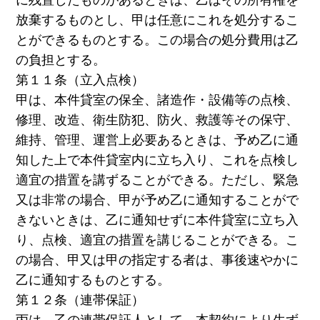
放棄するものとし、甲は任意にこれを処分するこ
とができるものとする。この場合の処分費用は乙
の負担とする。
第１１条（立入点検）
甲は、本件貸室の保全、諸造作・設備等の点検、
修理、改造、衛生防犯、防火、救護等その保守、
維持、管理、運営上必要あるときは、予め乙に通
知した上で本件貸室内に立ち入り、これを点検し
適宜の措置を講ずることができる。ただし、緊急
又は非常の場合、甲が予め乙に通知することがで
きないときは、乙に通知せずに本件貸室に立ち入
り、点検、適宜の措置を講じることができる。こ
の場合、甲又は甲の指定する者は、事後速やかに
乙に通知するものとする。
第１２条（連帯保証）
丙は、乙の連帯保証人として、本契約により生ず