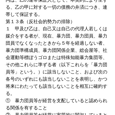
る、乙の甲に対する一切の債務の弁済につき、連
帯して保証する。
第１３条（反社会的勢力の排除）
１ 甲及び乙は、自己又は自己の代理人若しくは
媒介をする者が、現在、暴力団、暴力団員、暴力
団員でなくなったときから５年を経過しない者、
暴力団準構成員、暴力団関係企業、総会屋等、社
会運動等標ぼうゴロまたは特殊知能暴力集団等、
その他これらに準ずる者（以下これらを「暴力団
員等」という。）に該当しないこと、および次の
各号のいずれにも該当しないことを表明し、かつ
将来にわたっても該当しないことを相互に確約す
る。
① 暴力団員等が経営を支配していると認められ
る関係を有すること
② 暴力団員等が経営に実質的に関与していると