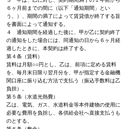
６ヶ月前までの間に（以下「通知期間」とい
う。）、期間の満了によって賃貸借が終了する旨
を書面によって通知する。
４ 通知期間を経過した後に、甲が乙に契約終了
の通知をした場合には、同通知の日から６ヶ月経
過したときに、本契約は終了する。
第４条（賃料）
賃料は月額○○円とし、乙は、前項に定める賃料
を、毎月末日限り翌月分を、甲が指定する金融機
関口座に振り込む方法で支払う（振込手数料は乙
負担）。
第５条（水道光熱費）
乙は、電気、ガス、水道料金等本件建物の使用に
必要な費用を負担し、各供給会社へ直接支払うも
のとする。
第６条（敷金）