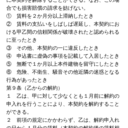
合でも損害賠償の請求を妨げない。
① 賃料を２か月分以上滞納したとき
② 賃料の支払いをしばしば遅延し、本契約にお
ける甲乙間の信頼関係が破壊されたと認められる
に至ったとき
③ その他、本契約の一に違反したとき
④ 申込書に虚偽の事項を記載して入居したとき
⑤ 無断で１か月以上本件建物を留守にしたとき
⑥ 危険、不衛生、騒音その他近隣の迷惑となる
行為があったとき
第９条（乙からの解約）
１ 乙は、甲に対して少なくとも１月前に解約の
申入れを行うことにより、本契約を解約すること
ができる。
２ 前項の規定にかかわらず、乙は、解約申入れ
の日から１月分の賃料（本契約の解約後の賃料相