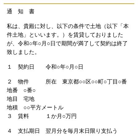
通 知 書
私は、貴殿に対し、以下の条件で土地（以下「本
件土地」といいます。）を賃貸しておりました
が、令和○年○月○日で期間が満了して契約は終了
致しました。
１ 契約日 令和○年○月○日
２ 物件 所在 東京都○○区○○町○丁目○番
地番 ○番○
地目 宅地
地積 ○○平方メートル
３ 賃料 １か月○万円
４ 支払期日 翌月分を毎月末日限り支払う