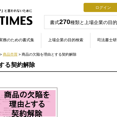
ログイン
270
書式
種類と上場企業の目
実務のための書式集
上場企業の目的検索
司法書士研
>
商品売買
>
商品の欠陥を理由とする契約解除
する契約解除