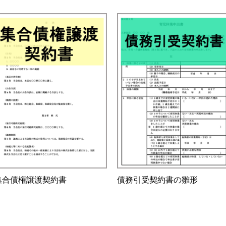
集合債権譲渡契約書
債務引受契約書の雛形