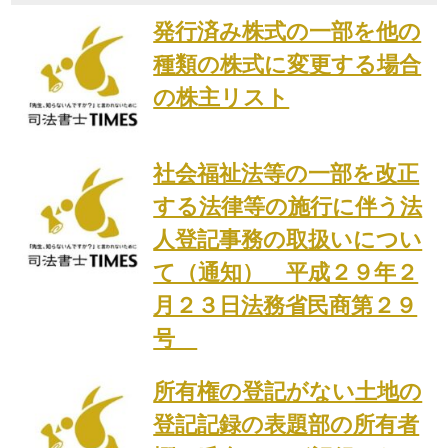
発行済み株式の一部を他の
種類の株式に変更する場合
の株主リスト
社会福祉法等の一部を改正
する法律等の施行に伴う法
人登記事務の取扱いについ
て（通知） 平成２９年２
月２３日法務省民商第２９
号
所有権の登記がない土地の
登記記録の表題部の所有者