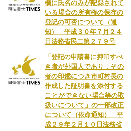
欄に氏名のみが記録されて
いる場合の所有権の保存の
登記の可否について（通
知） 平成３０年７月２４
日法務省民二第２７９号
「登記の申請書に押印すべ
き者が外国人であり，その
者の印鑑につき市町村長の
作成した証明書を添付する
ことができない場合等の取
扱いについて」の一部改正
について（依命通知） 平
成２９年２月１０日法務省