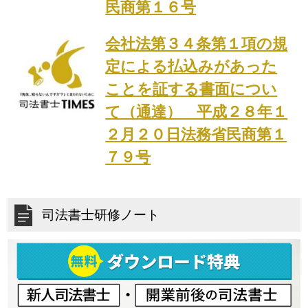
民商第１６号
会社法第３４条第１項の規
定による払込みがあった
ことを証する書面につい
て（通達） 平成２８年１
２月２０日法務省民商第１
７９号
司法書士研修ノート